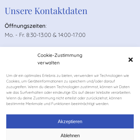
Unsere Kontaktdaten
Öffnungszeiten
:
Mo. - Fr. 8:30-13:00 & 14:00-17:00
E-Mail
:
kanzlei@hamacher-droege.de
Cookie-Zustimmung
Tel
.: + 49 (5931) 8450-0
verwalten
Fax
: +49 (5931) 8450-29
Um dir ein optimales Erlebnis zu bieten, verwenden wir Technologien wie
Cookies, um Geräteinformationen zu speichern und/oder darauf
zuzugreifen. Wenn du diesen Technologien zustimmst, können wir Daten
wie das Surfverhalten oder eindeutige IDs auf dieser Website verarbeiten.
Wenn du deine Zustimmung nicht erteilst oder zurückziehst, können
bestimmte Merkmale und Funktionen beeinträchtigt werden.
Akzeptieren
Ablehnen